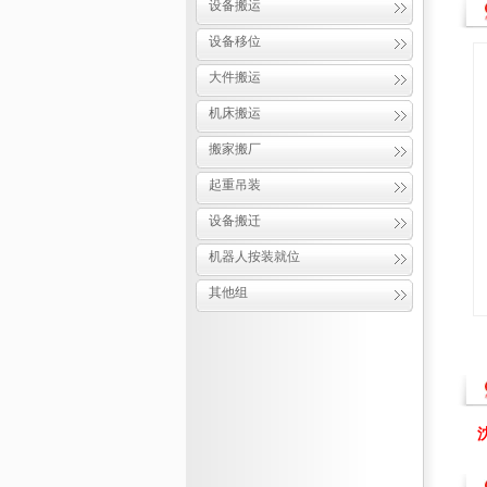
设备搬运
设备移位
大件搬运
机床搬运
搬家搬厂
起重吊装
设备搬迁
机器人按装就位
其他组