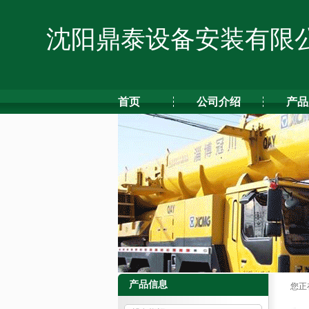
沈阳鼎泰设备安装有限
首页
公司介绍
产品
产品信息
您正