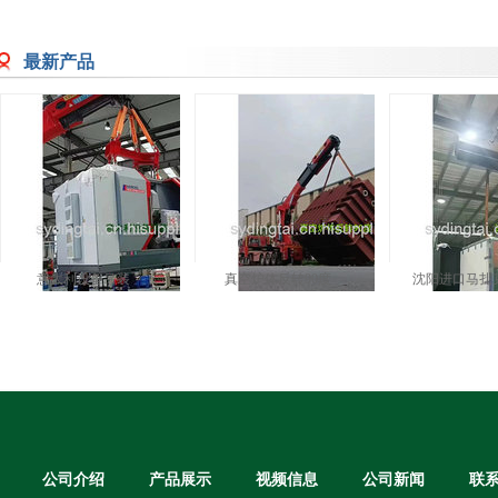
最新产品
意大利设备吊装
真空炉体反转90度
沈阳进口马扎
公司介绍
产品展示
视频信息
公司新闻
联